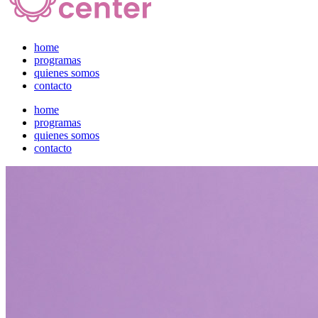
home
programas
quienes somos
contacto
home
programas
quienes somos
contacto